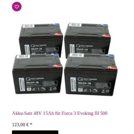
Akku-Satz 48V 15Ah für Forca 3 Evoking III 500
123,00
€
*