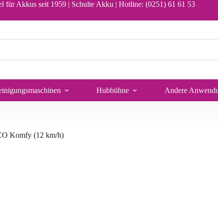
l für Akkus seit 1959 | Schulte Akku |
Hotline: (0251) 61 61 53
In den Warenkorb
einigungsmaschinen
Hubbühne
Andere Anwend
O Komfy (12 km/h)