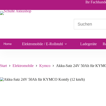
Akku-Satz 24V 50Ah für KYMCO Komfy (12 km/h)
Ihr Fachhande
198,74
€
*
Sofort lieferbar
Elektromobile / E-Rollstuhl
Ladegeräte
R
Home
Start
Elektromobile
Kymco
Akku-Satz 24V 50Ah für KYMC